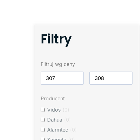
Filtry
Filtruj wg ceny
Producent
Vidos
(
0
)
Dahua
(
0
)
Alarmtec
(
0
)
Seagate
(
0
)