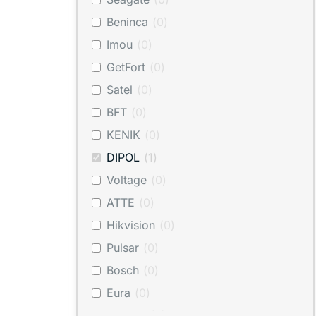
Beninca
(
0
)
Imou
(
0
)
GetFort
(
0
)
Satel
(
0
)
BFT
(
0
)
KENIK
(
0
)
DIPOL
(
1
)
Voltage
(
0
)
ATTE
(
0
)
Hikvision
(
0
)
Pulsar
(
0
)
Bosch
(
0
)
Eura
(
0
)
BITNER
(
0
)