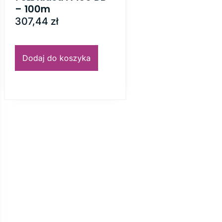
– 100m
307,44
zł
Dodaj do koszyka