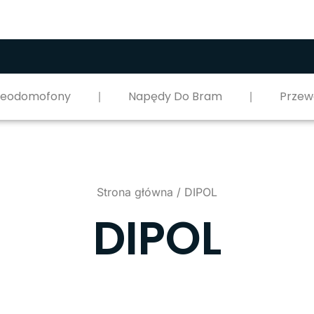
deodomofony
Napędy Do Bram
Przew
Strona główna
/ DIPOL
DIPOL