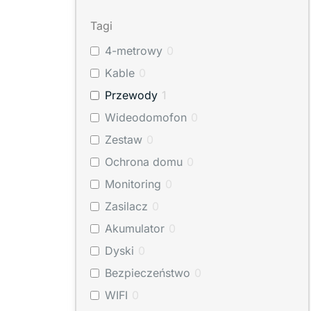
Firesco
(
0
)
Tagi
AJAX
(
0
)
4-metrowy
0
Proxima
(
0
)
Kable
0
NICE
(
0
)
Przewody
1
Wideodomofon
0
Zestaw
0
Ochrona domu
0
Monitoring
0
Zasilacz
0
Akumulator
0
Dyski
0
Bezpieczeństwo
0
WIFI
0