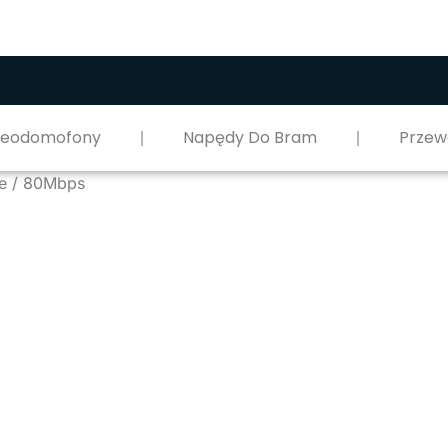
deodomofony
Napędy Do Bram
Przew
te / 80Mbps