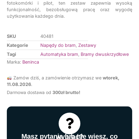
fotokomórki i pilot, ten zestaw zapewnia wysoką
funkcjonalność, bezobsługową pracę oraz wygodę
użytkowania każdego dnia.
SKU
40481
Kategorie
Napędy do bram
,
Zestawy
Tagi
Automatyka bram
,
Bramy dwuskrzydłowe
Marka:
Beninca
Zamów dziś, a zamówienie otrzymasz we
wtorek,
11.08.2026
.
Darmowa dostawa od
3
00zł brutto!
Masz pytania lub nie wiesz, co wybrać?