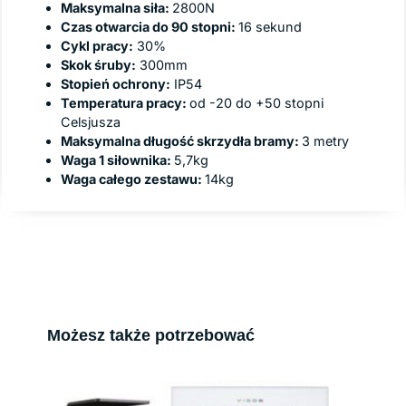
Maksymalna siła:
2800N
Czas otwarcia do 90 stopni:
16 sekund
Cykl pracy:
30%
Skok śruby:
300mm
Stopień ochrony:
IP54
Temperatura pracy:
od -20 do +50 stopni
Celsjusza
Maksymalna długość skrzydła bramy:
3 metry
Waga 1 siłownika:
5,7kg
Waga całego zestawu:
14kg
Możesz także potrzebować