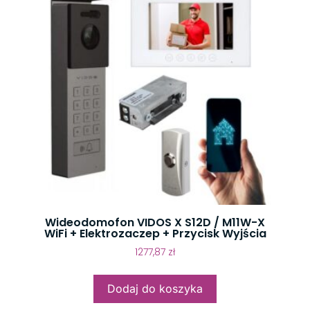
Wideodomofon VIDOS X S12D / M11W-X
WiFi + Elektrozaczep + Przycisk Wyjścia
1277,87
zł
Dodaj do koszyka