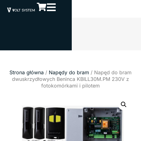
Strona główna
/
Napędy do bram
/ Napęd do bram
dwuskrzydłowych Beninca KBILL30M.PM 230V z
fotokomórkami i pilotem