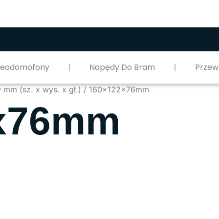
deodomofony
Napędy Do Bram
Przew
w mm (sz. x wys. x gł.) / 160x122x76mm
x76mm