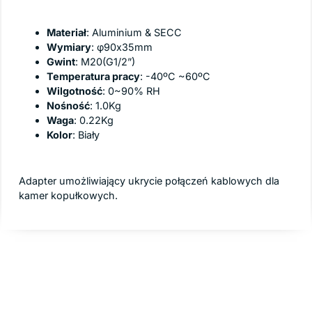
Specyfikacja
Materiał
: Aluminium & SECC
Wymiary
: φ90x35mm
Gwint
: M20(G1/2”)
Temperatura pracy
: -40ºC ~60ºC
Wilgotność
: 0~90% RH
Nośność
: 1.0Kg
Waga
: 0.22Kg
Kolor
: Biały
Przeznaczenie
Adapter umożliwiający ukrycie połączeń kablowych dla
kamer kopułkowych.