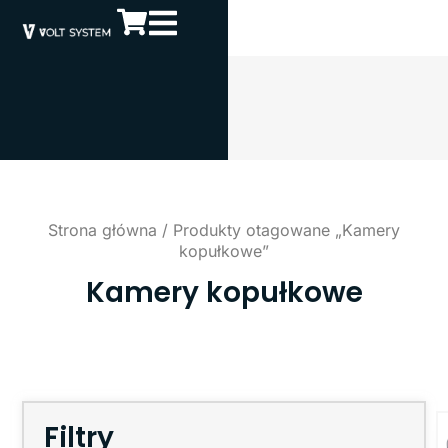
Strona główna
/ Produkty otagowane „Kamery
kopułkowe”
Kamery kopułkowe
Filtry