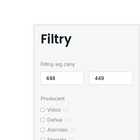
Filtry
Filtruj wg ceny
Producent
Vidos
(
0
)
Dahua
(
0
)
Alarmtec
(
0
)
Seagate
(
0
)