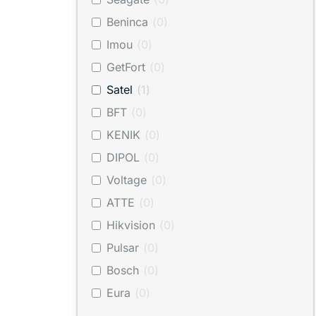
Beninca
(
0
)
Imou
(
0
)
GetFort
(
0
)
Satel
(
1
)
BFT
(
0
)
KENIK
(
0
)
DIPOL
(
0
)
Voltage
(
0
)
ATTE
(
0
)
Hikvision
(
0
)
Pulsar
(
0
)
Bosch
(
0
)
Eura
(
0
)
BITNER
(
0
)