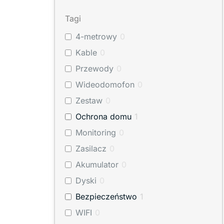
Firesco
(
0
)
Tagi
AJAX
(
0
)
4-metrowy
0
Proxima
(
0
)
Kable
0
NICE
(
0
)
Przewody
0
Wideodomofon
0
Zestaw
0
Ochrona domu
1
Monitoring
0
Zasilacz
0
Akumulator
0
Dyski
0
Bezpieczeństwo
1
WIFI
0