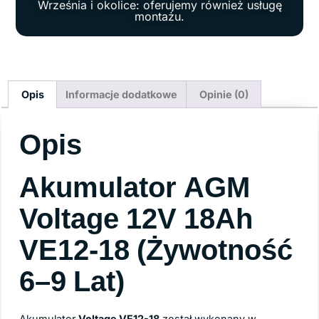
Września i okolice: oferujemy również usługę
montażu.
Opis
Informacje dodatkowe
Opinie (0)
Opis
Akumulator AGM
Voltage 12V 18Ah
VE12-18 (żywotność
6–9 Lat)
Akumulator
Voltage VE12-18
został wykonany w