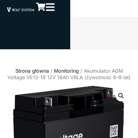
Strona główna
/
Monitoring
/ Akumulator AGM
Voltage VE12-18 12V 18Ah VRLA (żywotność 6–9 lat)