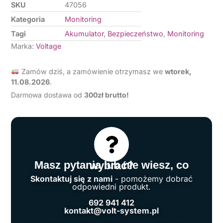
SKU
47056
Kategoria
Monitoring
Tagi
Akumulator
,
Bezpieczeństwo
,
Monitoring
Marka:
Voltage
Zamów dziś, a zamówienie otrzymasz we
wtorek,
11.08.2026
.
Darmowa dostawa od
3
00zł brutto!
Masz pytania lub nie wiesz, co wybrać?
Skontaktuj się z nami
- pomożemy dobrać
odpowiedni produkt.
692 941 412
kontakt@volt-system.pl