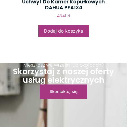
Uchwyt Do Kamer Kopułkowych
DAHUA PFA134
43,41
zł
Dodaj do koszyka
Mieszkasz we Wrześni lub okolicach?
Skorzystaj z naszej oferty
usług elektrycznych
Skontaktuj się